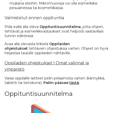
mukana eliöihin. Mikromuoveja voi olla esimerkiksi
pesuaineissa tai kosmetiikassa.
Valmistelut ennen oppituntia
Pidä esillä alla oleva
Oppituntisuunnitelma
, jotta ohjeet,
tehtävät ja esimerkkivastaukset ovat helposti saatavillasi
tunnin edetessä.
Avaa alla olevasta linkistä
Oppilaiden
ohjeistukset
tehtävien ohjeistuksia varten. Ohjeet on hyvä
heijastaa taululle oppilaiden nähtäville.
Oppilaiden ohjeistukset | Omat valinnat ja
ympäristö
Varaa oppilaille laitteet pelin pelaamista varten (kännykkä,
tabletti tai tietokone).
Peliin pääsee
tästä
.
Oppituntisuunnitelma