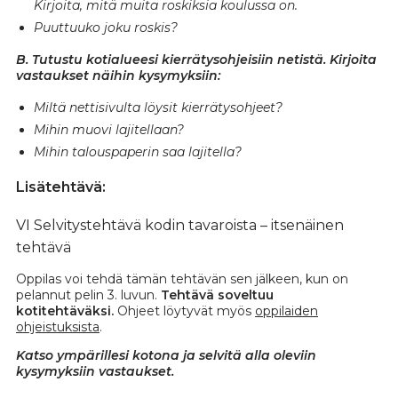
Kirjoita, mitä muita roskiksia koulussa on.
Puuttuuko joku roskis?
B. Tutustu kotialueesi kierrätysohjeisiin netistä. Kirjoita
vastaukset näihin kysymyksiin:
Miltä nettisivulta löysit kierrätysohjeet?
Mihin muovi lajitellaan?
Mihin talouspaperin saa lajitella?
Lisätehtävä:
VI Selvitystehtävä kodin tavaroista – itsenäinen
tehtävä
Oppilas voi tehdä tämän tehtävän sen jälkeen, kun on
pelannut pelin 3. luvun.
Tehtävä soveltuu
kotitehtäväksi.
Ohjeet löytyvät myös
oppilaiden
ohjeistuksista
.
Katso ympärillesi kotona ja selvitä alla oleviin
kysymyksiin vastaukset.