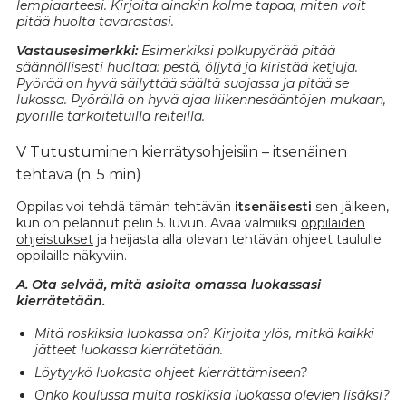
lempiaarteesi. Kirjoita ainakin kolme tapaa, miten voit
pitää huolta tavarastasi.
Vastausesimerkki:
Esimerkiksi polkupyörää pitää
säännöllisesti huoltaa: pestä, öljytä ja kiristää ketjuja.
Pyörää on hyvä säilyttää säältä suojassa ja pitää se
lukossa. Pyörällä on hyvä ajaa liikennesääntöjen mukaan,
pyörille tarkoitetuilla reiteillä.
V Tutustuminen kierrätysohjeisiin – itsenäinen
tehtävä (n. 5 min)
Oppilas voi tehdä tämän tehtävän
itsenäisesti
sen jälkeen,
kun on pelannut pelin 5. luvun. Avaa valmiiksi
oppilaiden
ohjeistukset
ja heijasta alla olevan tehtävän ohjeet taululle
oppilaille näkyviin.
A. Ota selvää, mitä asioita omassa luokassasi
kierrätetään.
Mitä roskiksia luokassa on? Kirjoita ylös, mitkä kaikki
jätteet luokassa kierrätetään.
Löytyykö luokasta ohjeet kierrättämiseen?
Onko koulussa muita roskiksia luokassa olevien lisäksi?