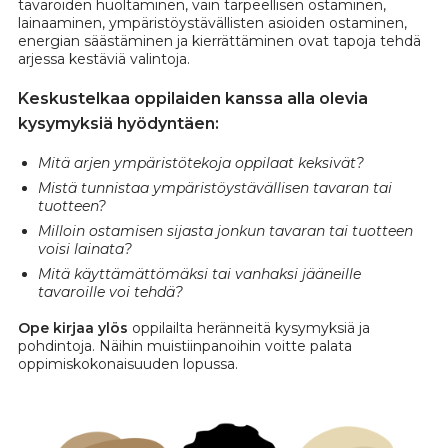
tavaroiden huoltaminen, vain tarpeellisen ostaminen,
lainaaminen, ympäristöystävällisten asioiden ostaminen,
energian säästäminen ja kierrättäminen ovat tapoja tehdä
arjessa kestäviä valintoja.
Keskustelkaa oppilaiden kanssa alla olevia
kysymyksiä hyödyntäen:
Mitä arjen ympäristötekoja oppilaat keksivät?
Mistä tunnistaa ympäristöystävällisen tavaran tai
tuotteen?
Milloin ostamisen sijasta jonkun tavaran tai tuotteen
voisi lainata?
Mitä käyttämättömäksi tai vanhaksi jääneille
tavaroille voi tehdä?
Ope kirjaa ylös
oppilailta heränneitä kysymyksiä ja
pohdintoja. Näihin muistiinpanoihin voitte palata
oppimiskokonaisuuden lopussa.