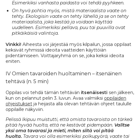
Esimerkiksi vanhasta paidasta voi tehdä pyyhkeen.
On hyvä pohtia myös, mistä materiaalista vaate on
tehty. Ekologisin vaate on tehty lähellä ja se on tehty
materiaalista, joka kestää ja voidaan käyttää
uudelleen. Esimerkiksi pellava, puu tai puuvilla ovat
pitkäikäisiä valintoja.
Vinkki!
Aiheesta voi järjestää myös kilpailun, jossa oppilaat
keksivät ryhmissä ideoita vaatteiden käyttöiän
pidentämiseen. Voittajaryhmä on se, joka keksii ideoita
eniten.
IV Omien tavaroiden huoltaminen – itsenäinen
tehtävä (n. 5 min)
Oppilas voi tehdä tämän tehtävän
itsenäisesti
sen jälkeen,
kun on pelannut pelin 3. luvun. Avaa valmiiksi
oppilaiden
ohjeistukset
ja heijasta alla olevan tehtävän ohjeet taululle
oppilaille näkyviin.
Pelissä Ikipuu muistutti, että omista tavaroista on tärkeä
pitää hyvää huolta, että ne kestävät pidempään.
Valitse
yksi oma tavarasi ja mieti, miten siitä voi pitää
huolta.
Tavara voi olla esimerkiksi polkupyörä, vaate tai