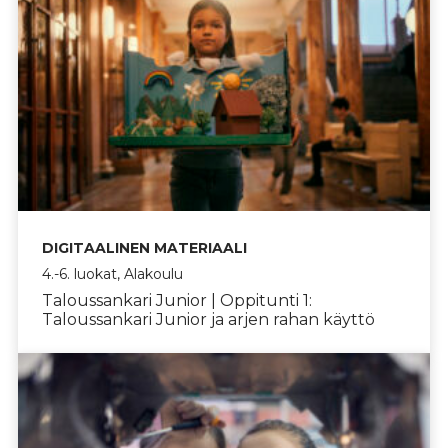
DIGITAALINEN MATERIAALI
4.-6. luokat, Alakoulu
Taloussankari Junior | Oppitunti 1:
Taloussankari Junior ja arjen rahan käyttö