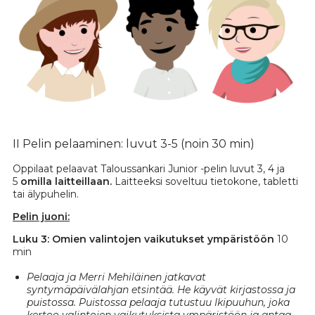
II Pelin pelaaminen: luvut 3-5 (noin 30 min)
Oppilaat pelaavat Taloussankari Junior -pelin luvut 3, 4 ja
5
omilla laitteillaan.
Laitteeksi soveltuu tietokone, tabletti
tai älypuhelin.
Pelin juoni:
Luku 3:
Omien valintojen vaikutukset ympäristöön
10
min
Pelaaja ja Merri Mehiläinen jatkavat
syntymäpäivälahjan etsintää. He käyvät kirjastossa ja
puistossa. Puistossa pelaaja tutustuu Ikipuuhun, joka