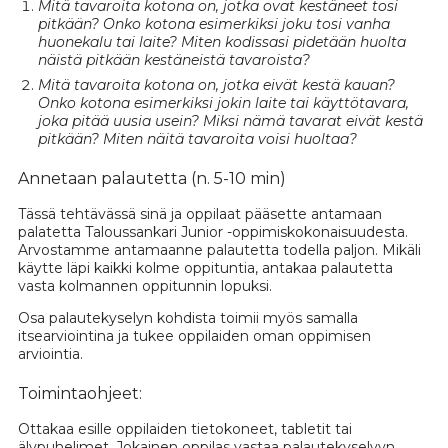
Mitä tavaroita kotona on, jotka ovat kestäneet tosi
pitkään? Onko kotona esimerkiksi joku tosi vanha
huonekalu tai laite? Miten kodissasi pidetään huolta
näistä pitkään kestäneistä tavaroista?
Mitä tavaroita kotona on, jotka eivät kestä kauan?
Onko kotona esimerkiksi jokin laite tai käyttötavara,
joka pitää uusia usein? Miksi nämä tavarat eivät kestä
pitkään? Miten näitä tavaroita voisi huoltaa?
Annetaan palautetta (n. 5-10 min)
Tässä tehtävässä sinä ja oppilaat pääsette antamaan
palatetta Taloussankari Junior -oppimiskokonaisuudesta.
Arvostamme antamaanne palautetta todella paljon. Mikäli
käytte läpi kaikki kolme oppituntia, antakaa palautetta
vasta kolmannen oppitunnin lopuksi.
Osa palautekyselyn kohdista toimii myös samalla
itsearviointina ja tukee oppilaiden oman oppimisen
arviointia.
Toimintaohjeet:
Ottakaa esille oppilaiden tietokoneet, tabletit tai
älypuhelimet. Jokainen oppilas vastaa palautekyselyyn