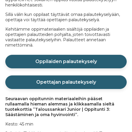
henkilökohtaisesti.
Sillä välin kun oppilaat täyttävät omaa palautekyselyään,
opettaja voi täyttää opettajien palautekyselyä.
Kehitämme oppimateriaalien sisältöjä oppilaiden ja
opettajien palautteiden pohjalta, joten toivottavasti
vastaatte palautekyselyihin. Palautteet annetaan
nimettöminä.
Oppilaiden palautekysely
Opettajan palautekysely
Seuraavan oppitunnin materiaaleihin pääset
rullaamalla hieman alemmas ja klikkaamalla sieltä
tuotekorttia ”Taloussankari Junior | Oppitunti 3:
Säästäminen ja oma hyvinvointi”.
Kesto: 45 min