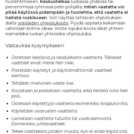
huolehtimiseen.
Keskustelkaa
luokassa yhdessä tai
pienemmissä ryhmissä pelin pohjalta,
miten vaatetta voi
pitää käytössä pidempään ja huolehtia, että vaatetta ei
heitetä roskikseen
. Voit näyttää tehtävän ohjeistuksen
dialta
oppilaiden ohjeistuksista
. Pyydä oppilaita keksimään
vähintään kolme ideaa. Voitte lopuksi koota ideat yhteen
esimerkiksi luokan yhteiseksi ohjetauluksi.
Vastauksia kysymykseen:
Ostetaan kestäviä ja laadukkaita vaatteita. Tällaiset
vaatteet eivät mene heti rikki.
Pistetään käytetyt ja käyttämättömät vaatteet
kiertoon.
Tehdään mieluinen vaate itse.
Korjataan ja paikataan vaatteita, eikä heitetä niitä heti
pois.
Ostetaan käytettyjä vaatteita esimerkiksi kirpputorilta.
Käytetään sisarusten vaatteita.
Lainataan vaatteita tutuilta tai vuokraamoista.
Esimerkiksi juhlavaatteet.
Tekee vaatteesta jotakin muuta, kun ei enää käytä sitä.