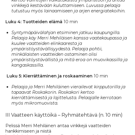
kertoo valintojen vaikutuksista ympäristöön ja antaa
vinkkejä kestävään kuluttamiseen. Luvussa pelaaja
tutustuu myös lainaamiseen ja arjen energiatekoihin.
Luku 4:
Tuotteiden elämä
10 min
Syntymäpäivälahjan etsiminen jatkuu kaupungilla.
Pelaaja käy Merri Mehiläisen kanssa vaatekaupassa ja
kuulee vaatteiden elinkaaresta ja
ympäristöystävällisyydestä. Pelaaja pohtii,
minkälaisten vaatteiden ostaminen olisi
ympäristöystävällistä ja mitä eroa on muovikassilla ja
kangaskassilla.
Luku 5:
Kierrättäminen ja roskaaminen
10 min
Pelaaja ja Merri Mehiläinen vierailevat kirpputorilla ja
tapaavat Roskakorin. Roskakori kertoo
kierrättämisestä ja lajittelusta. Pelaajalle kerrotaan
myös mikromuovista.
III Vaatteen käyttöikä – Ryhmätehtävä (n. 10 min)
Pelissä Merri Mehiläinen antaa vinkkejä vaatteiden
hankkimiseen ja niistä