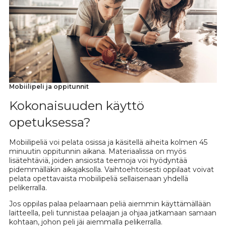
Mobiilipeli ja oppitunnit
Kokonaisuuden käyttö
opetuksessa?
Mobiilipeliä voi pelata osissa ja käsitellä aiheita kolmen 45
minuutin oppitunnin aikana. Materiaalissa on myös
lisätehtäviä, joiden ansiosta teemoja voi hyödyntää
pidemmälläkin aikajaksolla. Vaihtoehtoisesti oppilaat voivat
pelata opettavaista mobiilipeliä sellaisenaan yhdellä
pelikerralla.
Jos oppilas palaa pelaamaan peliä aiemmin käyttämällään
laitteella, peli tunnistaa pelaajan ja ohjaa jatkamaan samaan
kohtaan, johon peli jäi aiemmalla pelikerralla.