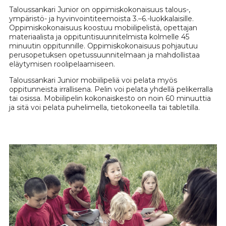
Taloussankari Junior on oppimiskokonaisuus talous-,
ympäristö- ja hyvinvointiteemoista 3.–6.-luokkalaisille.
Oppimiskokonaisuus koostuu mobiilipelistä, opettajan
materiaalista ja oppituntisuunnitelmista kolmelle 45
minuutin oppitunnille. Oppimiskokonaisuus pohjautuu
perusopetuksen opetussuunnitelmaan ja mahdollistaa
eläytymisen roolipelaamiseen.
Taloussankari Junior mobiilipeliä voi pelata myös
oppitunneista irrallisena. Pelin voi pelata yhdellä pelikerralla
tai osissa. Mobiilipelin kokonaiskesto on noin 60 minuuttia
ja sitä voi pelata puhelimella, tietokoneella tai tabletilla.