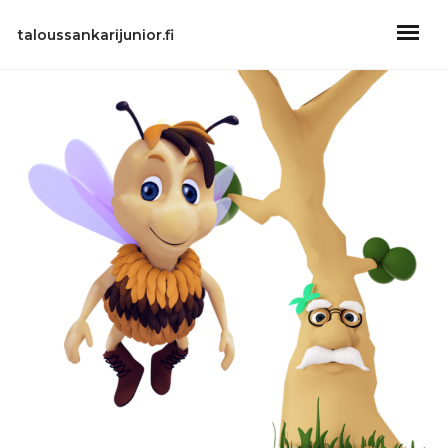
taloussankarijunior.fi