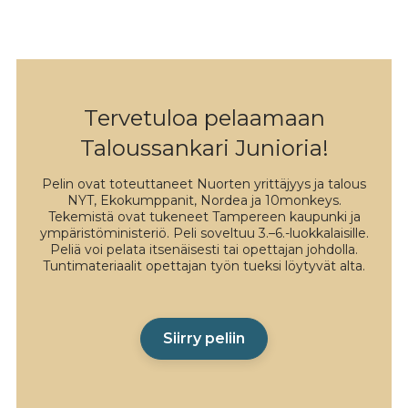
Tervetuloa pelaamaan
Taloussankari Junioria!
Pelin ovat toteuttaneet Nuorten yrittäjyys ja talous
NYT, Ekokumppanit, Nordea ja 10monkeys.
Tekemistä ovat tukeneet Tampereen kaupunki ja
ympäristöministeriö. Peli soveltuu 3.–6.-luokkalaisille.
Peliä voi pelata itsenäisesti tai opettajan johdolla.
Tuntimateriaalit opettajan työn tueksi löytyvät alta.
Siirry peliin